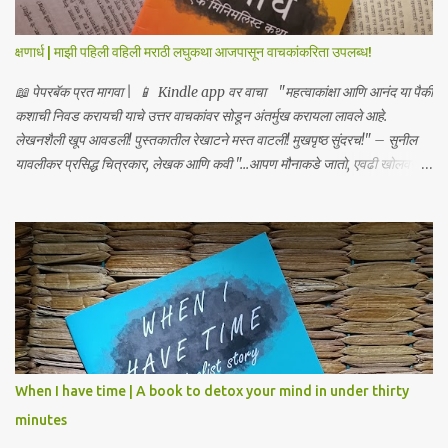
क्षणार्ध | माझी पहिली वहिली मराठी लघुकथा आजपासून वाचकांकरिता उपलब्ध!
📖 पेपरबॅक प्रत मागवा | 📱 Kindle app वर वाचा "महत्वाकांक्षा आणि आनंद या पैकी
कशाची निवड करायची याचे उत्तर वाचकांवर सोडून अंतर्मुख करायला लावले आहे.
लेखनशैली खूप आवडली! पुस्तकातील रेखाटने मस्त वाटली! मुखपृष्ठ सुंदरच!" – सुनील
यावलीकर प्रसिद्ध चित्रकार, लेखक आणि कवी "...आपण मौनाकडे जातो, एवढी खोलवर
कथा स्पर्शून जाते. खूप सुंदर!" – डॉ. स्वाती प्रभू "क्षणार्ध ही लघुकथा असली तरी तिची
भावनिक खोली व्यापक आहे... हे पुस्तक मला एका अर्थपूर्ण प्रवासावर घेऊन गेले, आणि मला
ते अत्यंत आवडले. आपल्या ग्रंथालयात या पुस्तकाचा समावेश करावा असे मला नक्कीच
वाटते." – डॉ. अनुत्तरा शाह “भावनांचा खोलवर केलेला विचार आणि मांडणीतील
शब्दप्रमाण अतुलनीय आहे.” – डॉ. प्रणव प्रभू, लेखक आणि कवी "ही कथा आपल्याला
साचेबद्ध जीवनाच्या भावविश्वात नेते आणि या निरस जीवनप्रणालीबद्दल विचार करायला भाग
पाडते!" –सुजय खलाटे, लेखक ‘माणदेशाच्या वाटेवर’ "Carpe Diem! Beautiful
read! This book makes us, readers, aware of living in the present,
moment." – Rupali S. आजपासून वाचकांकर...
When I have time | A book to detox your mind in under thirty
minutes