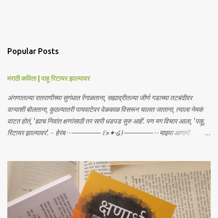
Popular Posts
मराठी कविता | पाहू रिटायर झाल्यावर
अंगणातल्या रातराणीच्या सुगंधात रेंगाळताना, सह्याद्रीतल्या जीर्ण गडाच्या तटबंदीवर
वाऱ्याशी बोलताना, कुठल्यातरी पायवाटेवर वेळकाळ विसरून चालत जाताना, त्याला नेमकं
वाटत होतं, 'ह्याच निवांत क्षणांसाठी तर सारी धडपड सुरु आहे'. पण मग विचार आला, 'पाहू,
रिटायर झाल्यावर'. - हेरंब · · ────── ꒰ঌ·✦·໒꒱ ────── · · माझ्या आगामी
साहित्याबद्दलचे अपडेट्स मिळवा | Receive updates about my upcoming
work Join me on: Whatsapp / Telegram