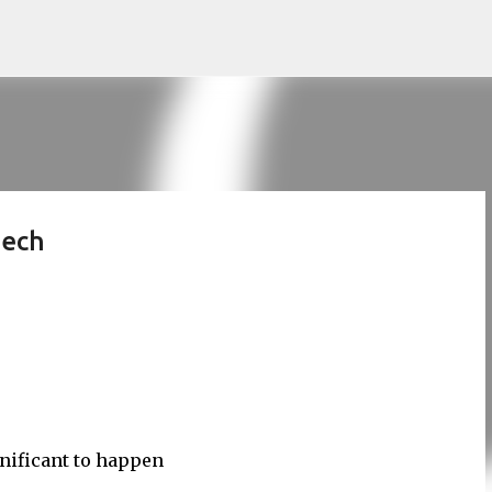
Skip to main content
eech
gnificant to happen