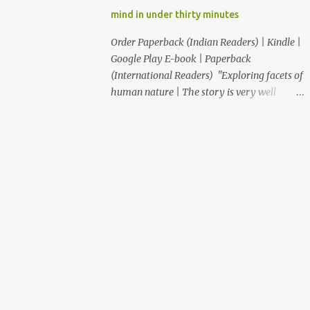
आणि कवी "ही कथा आपल्याला साचेबद्ध जीवनाच्या
mind in under thirty minutes
भावविश्वात नेते आणि या निरस जीवनप्रणालीबद्दल विचार
करायला भाग पाडते!" –सुजय खलाटे, लेखक ‘माणदेशाच्या
Order Paperback (Indian Readers) | Kindle |
वाटेवर’ "Carpe Diem! Beautiful read! This
Google Play E-book | Paperback
book makes us, readers, aware of living in
(International Readers) "Exploring facets of
the present, moment." – Rupali S. आजपासून
human nature | The story is very well
वाचकांकर...
written and the writer keeps the reader
engaged and anxious as the reader switches
into next chapter as to what is going to
happen." "Thought provoking book...simply
resonates with our lives." "This book is a
Must Read for everyone who feels, When I
have time. This book rightly takes you
through the realization ride “time is
slippery, no one can have it, one can only
experience it." "That was an awesome short
story...kudos to you for writing such an
expressive story" "The train of thoughts of
the protagonist was so relatable many a