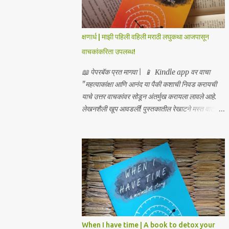
क्षणार्ध | माझी पहिली वहिली मराठी लघुकथा आजपासून
वाचकांकरिता उपलब्ध!
📖 पेपरबॅक प्रत मागवा | 📱 Kindle app वर वाचा
"महत्वाकांक्षा आणि आनंद या पैकी कशाची निवड करायची
याचे उत्तर वाचकांवर सोडून अंतर्मुख करायला लावले आहे.
लेखनशैली खूप आवडली! पुस्तकातील रेखाटने मस्त वाटली!
मुखपृष्ठ सुंदरच!" – सुनील यावलीकर प्रसिद्ध चित्रकार,
लेखक आणि कवी "...आपण मौनाकडे जातो, एवढी खोलवर
कथा स्पर्शून जाते. खूप सुंदर!" – डॉ. स्वाती प्रभू "क्षणार्ध
ही लघुकथा असली तरी तिची भावनिक खोली व्यापक आहे... हे
पुस्तक मला एका अर्थपूर्ण प्रवासावर घेऊन गेले, आणि मला ते
अत्यंत आवडले. आपल्या ग्रंथालयात या पुस्तकाचा समावेश
करावा असे मला नक्कीच वाटते." – डॉ. अनुत्तरा शाह
“भावनांचा खोलवर केलेला विचार आणि मांडणीतील
शब्दप्रमाण अतुलनीय आहे.” – डॉ. प्रणव प्रभू, लेखक
When I have time | A book to detox your