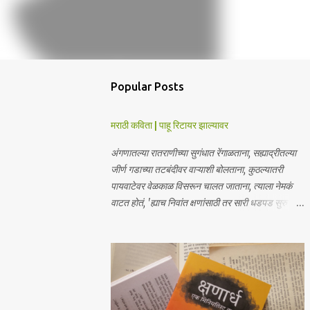
Popular Posts
मराठी कविता | पाहू रिटायर झाल्यावर
अंगणातल्या रातराणीच्या सुगंधात रेंगाळताना, सह्याद्रीतल्या
जीर्ण गडाच्या तटबंदीवर वाऱ्याशी बोलताना, कुठल्यातरी
पायवाटेवर वेळकाळ विसरून चालत जाताना, त्याला नेमकं
वाटत होतं, 'ह्याच निवांत क्षणांसाठी तर सारी धडपड सुरु
आहे'. पण मग विचार आला, 'पाहू, रिटायर झाल्यावर'. - हेरंब · ·
────── ꒰ঌ·✦·໒꒱ ────── · · माझ्या आगामी
साहित्याबद्दलचे अपडेट्स मिळवा | Receive updates
about my upcoming work Join me on:
Whatsapp / Telegram