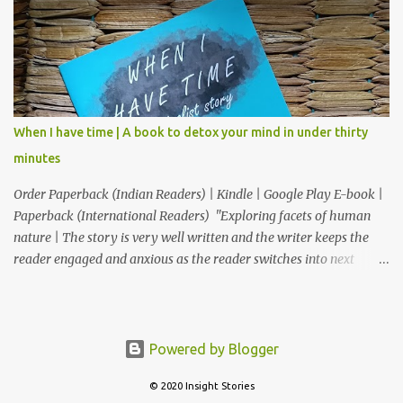
वाटते." – डॉ. अनुत्तरा शाह “भावनांचा खोलवर केलेला विचार आणि मांडणीतील
शब्दप्रमाण अतुलनीय आहे.” – डॉ. प्रणव प्रभू, लेखक आणि कवी "ही कथा आपल्याला
साचेबद्ध जीवनाच्या भावविश्वात नेते आणि या निरस जीवनप्रणालीबद्दल विचार करायला भाग
पाडते!" –सुजय खलाटे, लेखक ‘माणदेशाच्या वाटेवर’ "Carpe Diem! Beautiful
read! This book makes us, readers, aware of living in the present,
moment." – Rupali S. आजपासून वाचकांकर...
When I have time | A book to detox your mind in under thirty
minutes
Order Paperback (Indian Readers) | Kindle | Google Play E-book |
Paperback (International Readers) "Exploring facets of human
nature | The story is very well written and the writer keeps the
reader engaged and anxious as the reader switches into next
chapter as to what is going to happen." "Thought provoking
book...simply resonates with our lives." "This book is a Must Read
for everyone who feels, When I have time. This book rightly takes
you through the realization ride “time is slippery, no one can have
Powered by Blogger
it, one can only experience it." "That was an awesome short
© 2020 Insight Stories
story...kudos to you for writing such an expressive story" "The