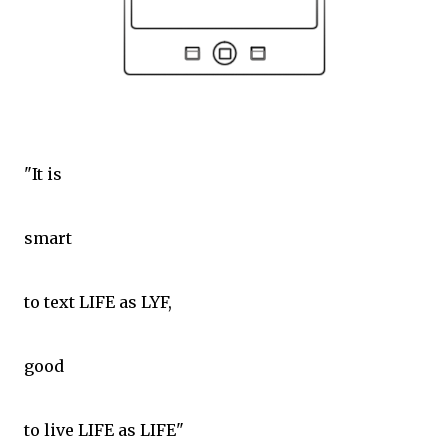
"It is
smart
to text LIFE as LYF,
good
to live LIFE as LIFE"