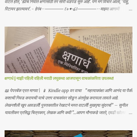
वाटत होतं, 'ह्याच निवांत क्षणांसाठी तर सारी धडपड सुरु आहे'. पण मग विचार आला, 'पाहू,
रिटायर झाल्यावर'. - हेरंब · · ────── ꒰ঌ·✦·໒꒱ ────── · · माझ्या आगामी
साहित्याबद्दलचे अपडेट्स मिळवा | Receive updates about my upcoming
work Join me on: Whatsapp / Telegram
क्षणार्ध | माझी पहिली वहिली मराठी लघुकथा आजपासून वाचकांकरिता उपलब्ध!
📖 पेपरबॅक प्रत मागवा | 📱 Kindle app वर वाचा "महत्वाकांक्षा आणि आनंद या पैकी
कशाची निवड करायची याचे उत्तर वाचकांवर सोडून अंतर्मुख करायला लावले आहे.
लेखनशैली खूप आवडली! पुस्तकातील रेखाटने मस्त वाटली! मुखपृष्ठ सुंदरच!" – सुनील
यावलीकर प्रसिद्ध चित्रकार, लेखक आणि कवी "...आपण मौनाकडे जातो, एवढी खोलवर
कथा स्पर्शून जाते. खूप सुंदर!" – डॉ. स्वाती प्रभू "क्षणार्ध ही लघुकथा असली तरी तिची
भावनिक खोली व्यापक आहे... हे पुस्तक मला एका अर्थपूर्ण प्रवासावर घेऊन गेले, आणि मला
ते अत्यंत आवडले. आपल्या ग्रंथालयात या पुस्तकाचा समावेश करावा असे मला नक्कीच