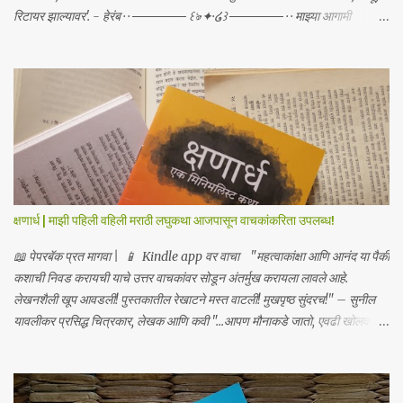
रिटायर झाल्यावर'. - हेरंब · · ────── ꒰ঌ·✦·໒꒱ ────── · · माझ्या आगामी
साहित्याबद्दलचे अपडेट्स मिळवा | Receive updates about my upcoming
work Join me on: Whatsapp / Telegram
क्षणार्ध | माझी पहिली वहिली मराठी लघुकथा आजपासून वाचकांकरिता उपलब्ध!
📖 पेपरबॅक प्रत मागवा | 📱 Kindle app वर वाचा "महत्वाकांक्षा आणि आनंद या पैकी
कशाची निवड करायची याचे उत्तर वाचकांवर सोडून अंतर्मुख करायला लावले आहे.
लेखनशैली खूप आवडली! पुस्तकातील रेखाटने मस्त वाटली! मुखपृष्ठ सुंदरच!" – सुनील
यावलीकर प्रसिद्ध चित्रकार, लेखक आणि कवी "...आपण मौनाकडे जातो, एवढी खोलवर
कथा स्पर्शून जाते. खूप सुंदर!" – डॉ. स्वाती प्रभू "क्षणार्ध ही लघुकथा असली तरी तिची
भावनिक खोली व्यापक आहे... हे पुस्तक मला एका अर्थपूर्ण प्रवासावर घेऊन गेले, आणि मला
ते अत्यंत आवडले. आपल्या ग्रंथालयात या पुस्तकाचा समावेश करावा असे मला नक्कीच