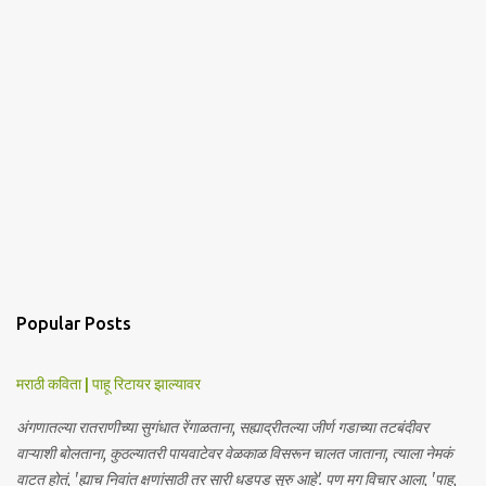
Popular Posts
मराठी कविता | पाहू रिटायर झाल्यावर
अंगणातल्या रातराणीच्या सुगंधात रेंगाळताना, सह्याद्रीतल्या जीर्ण गडाच्या तटबंदीवर
वाऱ्याशी बोलताना, कुठल्यातरी पायवाटेवर वेळकाळ विसरून चालत जाताना, त्याला नेमकं
वाटत होतं, 'ह्याच निवांत क्षणांसाठी तर सारी धडपड सुरु आहे'. पण मग विचार आला, 'पाहू,