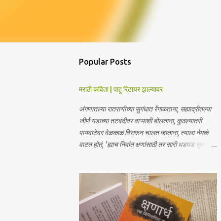
Popular Posts
मराठी कविता | पाहू रिटायर झाल्यावर
अंगणातल्या रातराणीच्या सुगंधात रेंगाळताना, सह्याद्रीतल्या
जीर्ण गडाच्या तटबंदीवर वाऱ्याशी बोलताना, कुठल्यातरी
पायवाटेवर वेळकाळ विसरून चालत जाताना, त्याला नेमकं
वाटत होतं, 'ह्याच निवांत क्षणांसाठी तर सारी धडपड सुरु
आहे'. पण मग विचार आला, 'पाहू, रिटायर झाल्यावर'. - हेरंब · ·
────── ꒰ঌ·✦·໒꒱ ────── · · माझ्या आगामी
साहित्याबद्दलचे अपडेट्स मिळवा | Receive updates
about my upcoming work Join me on:
Whatsapp / Telegram