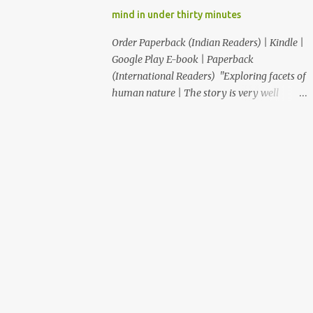
आणि कवी "ही कथा आपल्याला साचेबद्ध जीवनाच्या
mind in under thirty minutes
भावविश्वात नेते आणि या निरस जीवनप्रणालीबद्दल विचार
करायला भाग पाडते!" –सुजय खलाटे, लेखक ‘माणदेशाच्या
Order Paperback (Indian Readers) | Kindle |
वाटेवर’ "Carpe Diem! Beautiful read! This
Google Play E-book | Paperback
book makes us, readers, aware of living in
(International Readers) "Exploring facets of
the present, moment." – Rupali S. आजपासून
human nature | The story is very well
वाचकांकर...
written and the writer keeps the reader
engaged and anxious as the reader switches
into next chapter as to what is going to
happen." "Thought provoking book...simply
resonates with our lives." "This book is a
Must Read for everyone who feels, When I
have time. This book rightly takes you
through the realization ride “time is
slippery, no one can have it, one can only
experience it." "That was an awesome short
story...kudos to you for writing such an
expressive story" "The train of thoughts of
the protagonist was so relatable many a