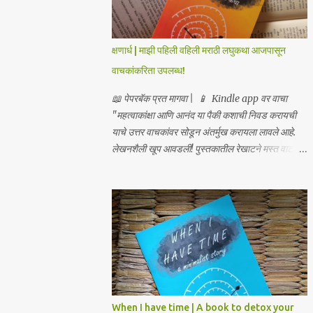
क्षणार्ध | माझी पहिली वहिली मराठी लघुकथा आजपासून
वाचकांकरिता उपलब्ध!
📖 पेपरबॅक प्रत मागवा | 📱 Kindle app वर वाचा
"महत्वाकांक्षा आणि आनंद या पैकी कशाची निवड करायची
याचे उत्तर वाचकांवर सोडून अंतर्मुख करायला लावले आहे.
लेखनशैली खूप आवडली! पुस्तकातील रेखाटने मस्त वाटली!
मुखपृष्ठ सुंदरच!" – सुनील यावलीकर प्रसिद्ध चित्रकार,
लेखक आणि कवी "...आपण मौनाकडे जातो, एवढी खोलवर
कथा स्पर्शून जाते. खूप सुंदर!" – डॉ. स्वाती प्रभू "क्षणार्ध
ही लघुकथा असली तरी तिची भावनिक खोली व्यापक आहे... हे
पुस्तक मला एका अर्थपूर्ण प्रवासावर घेऊन गेले, आणि मला ते
अत्यंत आवडले. आपल्या ग्रंथालयात या पुस्तकाचा समावेश
करावा असे मला नक्कीच वाटते." – डॉ. अनुत्तरा शाह
“भावनांचा खोलवर केलेला विचार आणि मांडणीतील
शब्दप्रमाण अतुलनीय आहे.” – डॉ. प्रणव प्रभू, लेखक
When I have time | A book to detox your