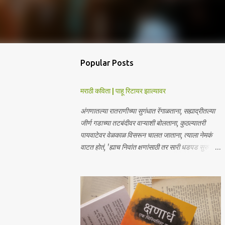
Popular Posts
मराठी कविता | पाहू रिटायर झाल्यावर
अंगणातल्या रातराणीच्या सुगंधात रेंगाळताना, सह्याद्रीतल्या
जीर्ण गडाच्या तटबंदीवर वाऱ्याशी बोलताना, कुठल्यातरी
पायवाटेवर वेळकाळ विसरून चालत जाताना, त्याला नेमकं
वाटत होतं, 'ह्याच निवांत क्षणांसाठी तर सारी धडपड सुरु
आहे'. पण मग विचार आला, 'पाहू, रिटायर झाल्यावर'. - हेरंब · ·
────── ꒰ঌ·✦·໒꒱ ────── · · माझ्या आगामी
साहित्याबद्दलचे अपडेट्स मिळवा | Receive updates
about my upcoming work Join me on:
Whatsapp / Telegram