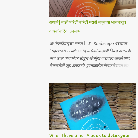
क्षणार्ध | माझी पहिली वहिली मराठी लघुकथा आजपासून
वाचकांकरिता उपलब्ध!
📖 पेपरबॅक प्रत मागवा | 📱 Kindle app वर वाचा
"महत्वाकांक्षा आणि आनंद या पैकी कशाची निवड करायची
याचे उत्तर वाचकांवर सोडून अंतर्मुख करायला लावले आहे.
लेखनशैली खूप आवडली! पुस्तकातील रेखाटने मस्त वाटली!
मुखपृष्ठ सुंदरच!" – सुनील यावलीकर प्रसिद्ध चित्रकार,
लेखक आणि कवी "...आपण मौनाकडे जातो, एवढी खोलवर
कथा स्पर्शून जाते. खूप सुंदर!" – डॉ. स्वाती प्रभू "क्षणार्ध
ही लघुकथा असली तरी तिची भावनिक खोली व्यापक आहे... हे
पुस्तक मला एका अर्थपूर्ण प्रवासावर घेऊन गेले, आणि मला ते
अत्यंत आवडले. आपल्या ग्रंथालयात या पुस्तकाचा समावेश
करावा असे मला नक्कीच वाटते." – डॉ. अनुत्तरा शाह
“भावनांचा खोलवर केलेला विचार आणि मांडणीतील
शब्दप्रमाण अतुलनीय आहे.” – डॉ. प्रणव प्रभू, लेखक
When I have time | A book to detox your