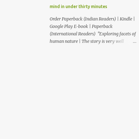
आणि कवी "ही कथा आपल्याला साचेबद्ध जीवनाच्या
mind in under thirty minutes
भावविश्वात नेते आणि या निरस जीवनप्रणालीबद्दल विचार
करायला भाग पाडते!" –सुजय खलाटे, लेखक ‘माणदेशाच्या
Order Paperback (Indian Readers) | Kindle |
वाटेवर’ "Carpe Diem! Beautiful read! This
Google Play E-book | Paperback
book makes us, readers, aware of living in
(International Readers) "Exploring facets of
the present, moment." – Rupali S. आजपासून
human nature | The story is very well
वाचकांकर...
written and the writer keeps the reader
engaged and anxious as the reader switches
into next chapter as to what is going to
happen." "Thought provoking book...simply
resonates with our lives." "This book is a
Must Read for everyone who feels, When I
have time. This book rightly takes you
through the realization ride “time is
slippery, no one can have it, one can only
experience it." "That was an awesome short
story...kudos to you for writing such an
expressive story" "The train of thoughts of
the protagonist was so relatable many a