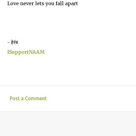
Love never lets you fall apart
- हेरंब
ISupportNAAM
Post a Comment
C
o
m
m