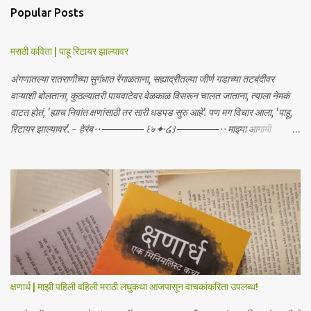
Popular Posts
मराठी कविता | पाहू रिटायर झाल्यावर
अंगणातल्या रातराणीच्या सुगंधात रेंगाळताना, सह्याद्रीतल्या जीर्ण गडाच्या तटबंदीवर
वाऱ्याशी बोलताना, कुठल्यातरी पायवाटेवर वेळकाळ विसरून चालत जाताना, त्याला नेमकं
वाटत होतं, 'ह्याच निवांत क्षणांसाठी तर सारी धडपड सुरु आहे'. पण मग विचार आला, 'पाहू,
रिटायर झाल्यावर'. - हेरंब · · ────── ꒰ঌ·✦·໒꒱ ────── · · माझ्या आगामी
साहित्याबद्दलचे अपडेट्स मिळवा | Receive updates about my upcoming
work Join me on: Whatsapp / Telegram
क्षणार्ध | माझी पहिली वहिली मराठी लघुकथा आजपासून वाचकांकरिता उपलब्ध!