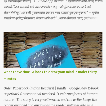
📖 पेपरबॅक प्रत मागवा | 📱 Kindle app वर वाचा "महत्वाकांक्षा आणि आनंद या पैकी
कशाची निवड करायची याचे उत्तर वाचकांवर सोडून अंतर्मुख करायला लावले आहे.
लेखनशैली खूप आवडली! पुस्तकातील रेखाटने मस्त वाटली! मुखपृष्ठ सुंदरच!" – सुनील
यावलीकर प्रसिद्ध चित्रकार, लेखक आणि कवी "...आपण मौनाकडे जातो, एवढी खोलवर
कथा स्पर्शून जाते. खूप सुंदर!" – डॉ. स्वाती प्रभू "क्षणार्ध ही लघुकथा असली तरी तिची
भावनिक खोली व्यापक आहे... हे पुस्तक मला एका अर्थपूर्ण प्रवासावर घेऊन गेले, आणि मला
ते अत्यंत आवडले. आपल्या ग्रंथालयात या पुस्तकाचा समावेश करावा असे मला नक्कीच
वाटते." – डॉ. अनुत्तरा शाह “भावनांचा खोलवर केलेला विचार आणि मांडणीतील
शब्दप्रमाण अतुलनीय आहे.” – डॉ. प्रणव प्रभू, लेखक आणि कवी "ही कथा आपल्याला
साचेबद्ध जीवनाच्या भावविश्वात नेते आणि या निरस जीवनप्रणालीबद्दल विचार करायला भाग
पाडते!" –सुजय खलाटे, लेखक ‘माणदेशाच्या वाटेवर’ "Carpe Diem! Beautiful
read! This book makes us, readers, aware of living in the present,
moment." – Rupali S. आजपासून वाचकांकर...
When I have time | A book to detox your mind in under thirty
minutes
Order Paperback (Indian Readers) | Kindle | Google Play E-book |
Paperback (International Readers) "Exploring facets of human
nature | The story is very well written and the writer keeps the
reader engaged and anxious as the reader switches into next