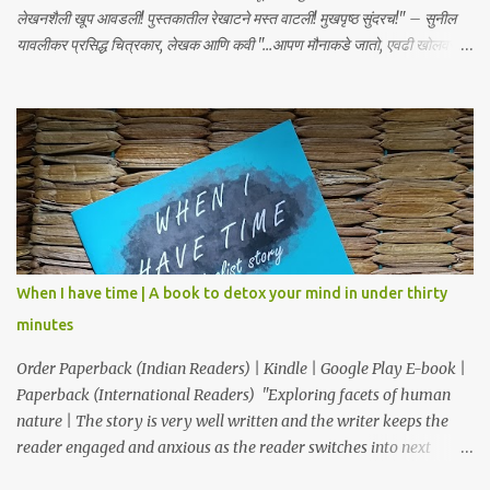
लेखनशैली खूप आवडली! पुस्तकातील रेखाटने मस्त वाटली! मुखपृष्ठ सुंदरच!" – सुनील
यावलीकर प्रसिद्ध चित्रकार, लेखक आणि कवी "...आपण मौनाकडे जातो, एवढी खोलवर
कथा स्पर्शून जाते. खूप सुंदर!" – डॉ. स्वाती प्रभू "क्षणार्ध ही लघुकथा असली तरी तिची
भावनिक खोली व्यापक आहे... हे पुस्तक मला एका अर्थपूर्ण प्रवासावर घेऊन गेले, आणि मला
ते अत्यंत आवडले. आपल्या ग्रंथालयात या पुस्तकाचा समावेश करावा असे मला नक्कीच
वाटते." – डॉ. अनुत्तरा शाह “भावनांचा खोलवर केलेला विचार आणि मांडणीतील
शब्दप्रमाण अतुलनीय आहे.” – डॉ. प्रणव प्रभू, लेखक आणि कवी "ही कथा आपल्याला
साचेबद्ध जीवनाच्या भावविश्वात नेते आणि या निरस जीवनप्रणालीबद्दल विचार करायला भाग
पाडते!" –सुजय खलाटे, लेखक ‘माणदेशाच्या वाटेवर’ "Carpe Diem! Beautiful
read! This book makes us, readers, aware of living in the present,
moment." – Rupali S. आजपासून वाचकांकर...
When I have time | A book to detox your mind in under thirty
minutes
Order Paperback (Indian Readers) | Kindle | Google Play E-book |
Paperback (International Readers) "Exploring facets of human
nature | The story is very well written and the writer keeps the
reader engaged and anxious as the reader switches into next
chapter as to what is going to happen." "Thought provoking