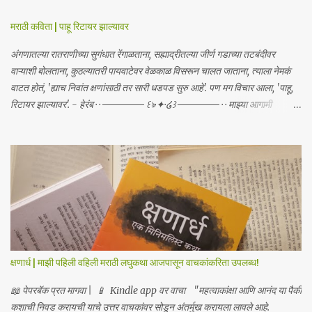
मराठी कविता | पाहू रिटायर झाल्यावर
अंगणातल्या रातराणीच्या सुगंधात रेंगाळताना, सह्याद्रीतल्या जीर्ण गडाच्या तटबंदीवर
वाऱ्याशी बोलताना, कुठल्यातरी पायवाटेवर वेळकाळ विसरून चालत जाताना, त्याला नेमकं
वाटत होतं, 'ह्याच निवांत क्षणांसाठी तर सारी धडपड सुरु आहे'. पण मग विचार आला, 'पाहू,
रिटायर झाल्यावर'. - हेरंब · · ────── ꒰ঌ·✦·໒꒱ ────── · · माझ्या आगामी
साहित्याबद्दलचे अपडेट्स मिळवा | Receive updates about my upcoming
work Join me on: Whatsapp / Telegram
क्षणार्ध | माझी पहिली वहिली मराठी लघुकथा आजपासून वाचकांकरिता उपलब्ध!
📖 पेपरबॅक प्रत मागवा | 📱 Kindle app वर वाचा "महत्वाकांक्षा आणि आनंद या पैकी
कशाची निवड करायची याचे उत्तर वाचकांवर सोडून अंतर्मुख करायला लावले आहे.