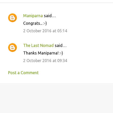
Maniparna
said…
C
Congrats... :-)
o
2 October 2016 at 05:14
m
m
The Last Nomad
said…
e
Thanks Maniparna! :-)
n
2 October 2016 at 09:34
t
s
Post a Comment