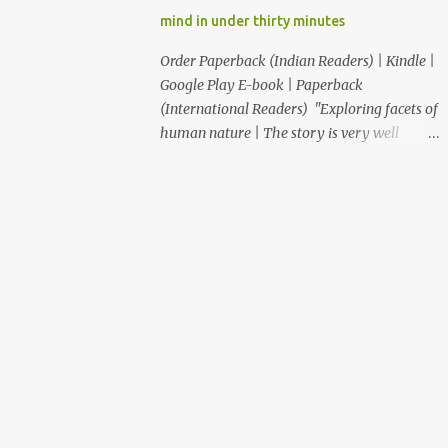
आणि कवी "ही कथा आपल्याला साचेबद्ध जीवनाच्या
mind in under thirty minutes
भावविश्वात नेते आणि या निरस जीवनप्रणालीबद्दल विचार
करायला भाग पाडते!" –सुजय खलाटे, लेखक ‘माणदेशाच्या
Order Paperback (Indian Readers) | Kindle |
वाटेवर’ "Carpe Diem! Beautiful read! This
Google Play E-book | Paperback
book makes us, readers, aware of living in
(International Readers) "Exploring facets of
the present, moment." – Rupali S. आजपासून
human nature | The story is very well
वाचकांकर...
written and the writer keeps the reader
engaged and anxious as the reader switches
into next chapter as to what is going to
happen." "Thought provoking book...simply
resonates with our lives." "This book is a
Must Read for everyone who feels, When I
have time. This book rightly takes you
through the realization ride “time is
slippery, no one can have it, one can only
experience it." "That was an awesome short
story...kudos to you for writing such an
expressive story" "The train of thoughts of
the protagonist was so relatable many a