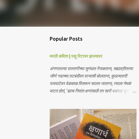
Popular Posts
मराठी कविता | पाहू रिटायर झाल्यावर
अंगणातल्या रातराणीच्या सुगंधात रेंगाळताना, सह्याद्रीतल्या
जीर्ण गडाच्या तटबंदीवर वाऱ्याशी बोलताना, कुठल्यातरी
पायवाटेवर वेळकाळ विसरून चालत जाताना, त्याला नेमकं
वाटत होतं, 'ह्याच निवांत क्षणांसाठी तर सारी धडपड सुरु
आहे'. पण मग विचार आला, 'पाहू, रिटायर झाल्यावर'. - हेरंब · ·
────── ꒰ঌ·✦·໒꒱ ────── · · माझ्या आगामी
साहित्याबद्दलचे अपडेट्स मिळवा | Receive updates
about my upcoming work Join me on:
Whatsapp / Telegram