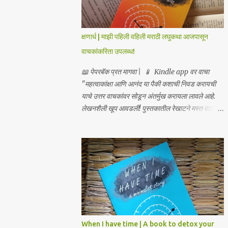
क्षणार्ध | माझी पहिली वहिली मराठी लघुकथा आजपासून
वाचकांकरिता उपलब्ध!
📖 पेपरबॅक प्रत मागवा | 📱 Kindle app वर वाचा
"महत्वाकांक्षा आणि आनंद या पैकी कशाची निवड करायची
याचे उत्तर वाचकांवर सोडून अंतर्मुख करायला लावले आहे.
लेखनशैली खूप आवडली! पुस्तकातील रेखाटने मस्त वाटली!
मुखपृष्ठ सुंदरच!" – सुनील यावलीकर प्रसिद्ध चित्रकार,
लेखक आणि कवी "...आपण मौनाकडे जातो, एवढी खोलवर
कथा स्पर्शून जाते. खूप सुंदर!" – डॉ. स्वाती प्रभू "क्षणार्ध
ही लघुकथा असली तरी तिची भावनिक खोली व्यापक आहे... हे
पुस्तक मला एका अर्थपूर्ण प्रवासावर घेऊन गेले, आणि मला ते
अत्यंत आवडले. आपल्या ग्रंथालयात या पुस्तकाचा समावेश
करावा असे मला नक्कीच वाटते." – डॉ. अनुत्तरा शाह
“भावनांचा खोलवर केलेला विचार आणि मांडणीतील
शब्दप्रमाण अतुलनीय आहे.” – डॉ. प्रणव प्रभू, लेखक
When I have time | A book to detox your