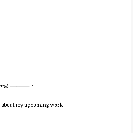
·✦·໒꒱ ────── · ·
pdates about my upcoming work