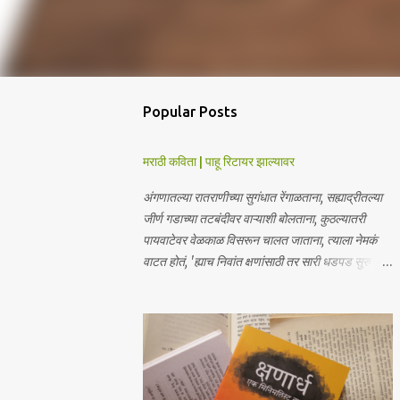
Popular Posts
मराठी कविता | पाहू रिटायर झाल्यावर
अंगणातल्या रातराणीच्या सुगंधात रेंगाळताना, सह्याद्रीतल्या
जीर्ण गडाच्या तटबंदीवर वाऱ्याशी बोलताना, कुठल्यातरी
पायवाटेवर वेळकाळ विसरून चालत जाताना, त्याला नेमकं
वाटत होतं, 'ह्याच निवांत क्षणांसाठी तर सारी धडपड सुरु
आहे'. पण मग विचार आला, 'पाहू, रिटायर झाल्यावर'. - हेरंब · ·
────── ꒰ঌ·✦·໒꒱ ────── · · माझ्या आगामी
साहित्याबद्दलचे अपडेट्स मिळवा | Receive updates
about my upcoming work Join me on:
Whatsapp / Telegram