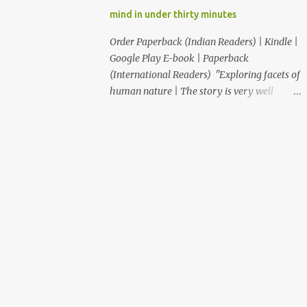
आणि कवी "ही कथा आपल्याला साचेबद्ध जीवनाच्या
mind in under thirty minutes
भावविश्वात नेते आणि या निरस जीवनप्रणालीबद्दल विचार
करायला भाग पाडते!" –सुजय खलाटे, लेखक ‘माणदेशाच्या
Order Paperback (Indian Readers) | Kindle |
वाटेवर’ "Carpe Diem! Beautiful read! This
Google Play E-book | Paperback
book makes us, readers, aware of living in
(International Readers) "Exploring facets of
the present, moment." – Rupali S. आजपासून
human nature | The story is very well
वाचकांकर...
written and the writer keeps the reader
engaged and anxious as the reader switches
into next chapter as to what is going to
happen." "Thought provoking book...simply
resonates with our lives." "This book is a
Must Read for everyone who feels, When I
have time. This book rightly takes you
through the realization ride “time is
slippery, no one can have it, one can only
experience it." "That was an awesome short
story...kudos to you for writing such an
expressive story" "The train of thoughts of
the protagonist was so relatable many a