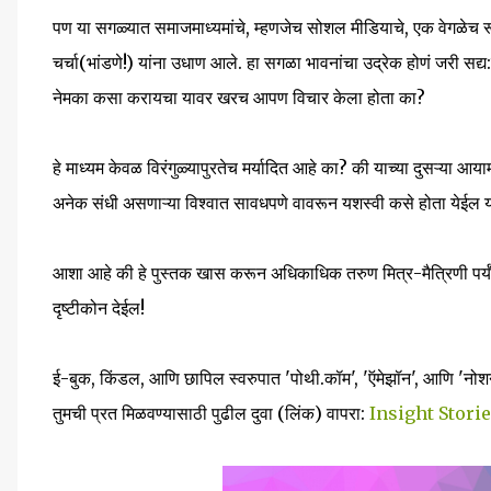
पण या सगळ्यात समाजमाध्यमांचे, म्हणजेच सोशल मीडियाचे, एक वेगळेच रू
चर्चा(भांडणे!) यांना उधाण आले. हा सगळा भावनांचा उद्रेक होणं जरी सद्य
नेमका कसा करायचा यावर खरच आपण विचार केला होता का?
हे माध्यम केवळ विरंगुळ्यापुरतेच मर्यादित आहे का? की याच्या दुसऱ्या आयाम
अनेक संधी असणाऱ्या विश्वात सावधपणे वावरून यशस्वी कसे होता येईल या
आशा आहे की हे पुस्तक खास करून अधिकाधिक तरुण मित्र-मैत्रिणी पर्य
दृष्टीकोन देईल!
ई-बुक, किंडल, आणि छापिल स्वरुपात 'पोथी.कॉम', 'ऍमेझॉन', आणि 'नो
तुमची प्रत मिळवण्यासाठी पुढील दुवा (लिंक) वापरा:
Insight Stori