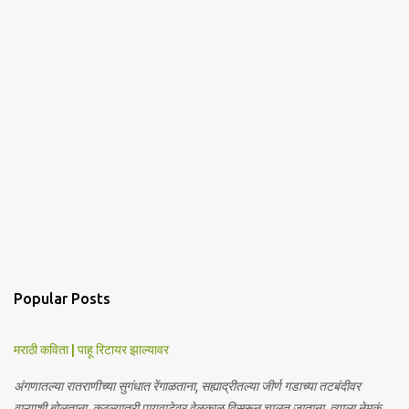
Popular Posts
मराठी कविता | पाहू रिटायर झाल्यावर
अंगणातल्या रातराणीच्या सुगंधात रेंगाळताना, सह्याद्रीतल्या जीर्ण गडाच्या तटबंदीवर
वाऱ्याशी बोलताना, कुठल्यातरी पायवाटेवर वेळकाळ विसरून चालत जाताना, त्याला नेमकं