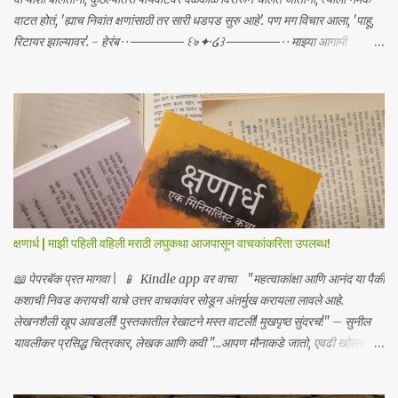
वाटत होतं, 'ह्याच निवांत क्षणांसाठी तर सारी धडपड सुरु आहे'. पण मग विचार आला, 'पाहू,
रिटायर झाल्यावर'. - हेरंब · · ────── ꒰ঌ·✦·໒꒱ ────── · · माझ्या आगामी
साहित्याबद्दलचे अपडेट्स मिळवा | Receive updates about my upcoming
work Join me on: Whatsapp / Telegram
क्षणार्ध | माझी पहिली वहिली मराठी लघुकथा आजपासून वाचकांकरिता उपलब्ध!
📖 पेपरबॅक प्रत मागवा | 📱 Kindle app वर वाचा "महत्वाकांक्षा आणि आनंद या पैकी
कशाची निवड करायची याचे उत्तर वाचकांवर सोडून अंतर्मुख करायला लावले आहे.
लेखनशैली खूप आवडली! पुस्तकातील रेखाटने मस्त वाटली! मुखपृष्ठ सुंदरच!" – सुनील
यावलीकर प्रसिद्ध चित्रकार, लेखक आणि कवी "...आपण मौनाकडे जातो, एवढी खोलवर
कथा स्पर्शून जाते. खूप सुंदर!" – डॉ. स्वाती प्रभू "क्षणार्ध ही लघुकथा असली तरी तिची
भावनिक खोली व्यापक आहे... हे पुस्तक मला एका अर्थपूर्ण प्रवासावर घेऊन गेले, आणि मला