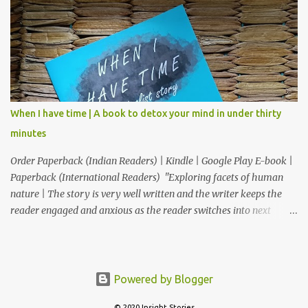
ते अत्यंत आवडले. आपल्या ग्रंथालयात या पुस्तकाचा समावेश करावा असे मला नक्कीच
वाटते." – डॉ. अनुत्तरा शाह “भावनांचा खोलवर केलेला विचार आणि मांडणीतील
शब्दप्रमाण अतुलनीय आहे.” – डॉ. प्रणव प्रभू, लेखक आणि कवी "ही कथा आपल्याला
साचेबद्ध जीवनाच्या भावविश्वात नेते आणि या निरस जीवनप्रणालीबद्दल विचार करायला भाग
पाडते!" –सुजय खलाटे, लेखक ‘माणदेशाच्या वाटेवर’ "Carpe Diem! Beautiful
read! This book makes us, readers, aware of living in the present,
moment." – Rupali S. आजपासून वाचकांकर...
When I have time | A book to detox your mind in under thirty
minutes
Order Paperback (Indian Readers) | Kindle | Google Play E-book |
Paperback (International Readers) "Exploring facets of human
nature | The story is very well written and the writer keeps the
reader engaged and anxious as the reader switches into next
chapter as to what is going to happen." "Thought provoking
book...simply resonates with our lives." "This book is a Must Read
for everyone who feels, When I have time. This book rightly takes
you through the realization ride “time is slippery, no one can have
Powered by Blogger
it, one can only experience it." "That was an awesome short
© 2020 Insight Stories