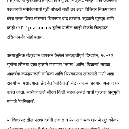
चित्रपटांना मुकताहेत हे प्रेक्षकांचे दुर्दैव. चित्रपट म्हणून एका ठरलेल्या
प्रकारची मनोरंजनाची पुडी बांधली नाही तर अशा विचित्र निकषावरच
बरेच उत्तम विषय मांडणारे चित्रपट बाद ठरतात. सुदैवाने युट्युब आणि
काही OTT platforms द्वारेच यातील काही मोजके चित्रपट
रसिकांपर्यंत पोहोचतात.
अत्याधुनिक तंत्रज्ञान वापरून केलेले चमत्कृतीपूर्ण दिग्दर्शन, १०-१२
गुंडांना लीलया एका हाताने मारणारा 'तगडा' आणि 'चिकना' नायक,
आकर्षक कपड्यातली नायिका आणि थिरकायला लावणारी गाणी अशा
सवयीच्या मसाल्याला छेद देत 'पारिजात' थेट आपल्या हृदयात अलगद घर
करत जातो. साधेपणातले सौंदर्य किती सहज असते याची प्रत्यक्ष अनुभूती
म्हणजे 'पारिजात'.
या चित्रपटातील प्रथमदर्शनी लक्षात न येणारा नायक म्हणजे खुद्द कोकण.