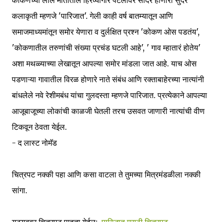
कोकणच्या लाल मातीतील हिरव्यागार पटलावर सादर होणारी सुंदर
कलाकृती म्हणजे 'पारिजात'. गेली काही वर्ष बातम्यातून आणि
समाजमाध्यमांतून समोर येणारा व दुर्लक्षित प्रश्न 'कोकण ओस पडतंय',
'कोकणातील तरुणांची संख्या प्रचंड घटली आहे', ' गाव म्हातारं होतेय'
अशा मथळ्याच्या लेखातून आपल्या समोर मांडला जात आहे. याच ओस
पडणाऱ्या गावातील विरळ होणारे नाते संबंध आणि रक्ताबाहेरच्या नात्यांनी
बांधलेले नवे रेशीमबंध यांचा गुलदस्ता म्हणजे पारिजात. प्रत्येकाने आपल्या
आजूबाजूच्या लोकांची काळजी घेतली तरच उसवत जाणारी नात्यांची वीण
टिकवून ठेवता येईल.
- द लास्ट नोमॅड
चित्रपट नक्की पहा आणि कसा वाटला ते तुमच्या मित्रमंडळीला नक्की
सांगा.